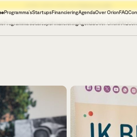
NIEUWE EVENTS STAAN ONLINE
BEKIJK ZE HIER
me
Programma's
Startups
Financiering
Agenda
Over Orion
FAQ
Con
me
Programma's
Startups
Financiering
Agenda
Over Orion
FAQ
Con