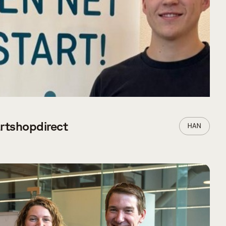
artshopdirect
HAN
VERDER LEZEN